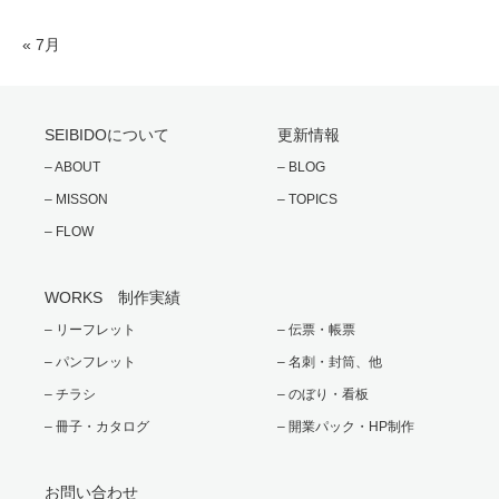
« 7月
SEIBIDOについて
更新情報
– ABOUT
– BLOG
– MISSON
– TOPICS
– FLOW
WORKS 制作実績
– リーフレット
– 伝票・帳票
– パンフレット
– 名刺・封筒、他
– チラシ
– のぼり・看板
– 冊子・カタログ
– 開業パック・HP制作
お問い合わせ