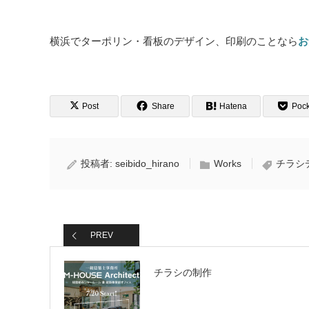
横浜でターポリン・看板のデザイン、印刷のことなら
お
Post
Share
Hatena
Pock
投稿者:
seibido_hirano
Works
チラシ
PREV
チラシの制作